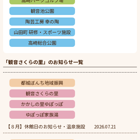
高崎パークゴルフ場
観音池公園
陶芸工房 幸の陶
山田町 研修・スポーツ施設
高崎総合公園
「観音さくらの里」のお知らせ一覧
都城ぼんち地域振興
観音さくらの里
かかしの里ゆぽっぽ
ゆぽっぽ家族湯
【８月】休館日のお知らせ・温泉施設
2026.07.21